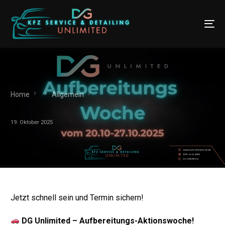
Home
Allgemein
19. Oktober 2025
Jetzt schnell sein und Termin sichern!
DG Unlimit
ed – Au
fb
ere
itungs
-Aktionsw
oche!