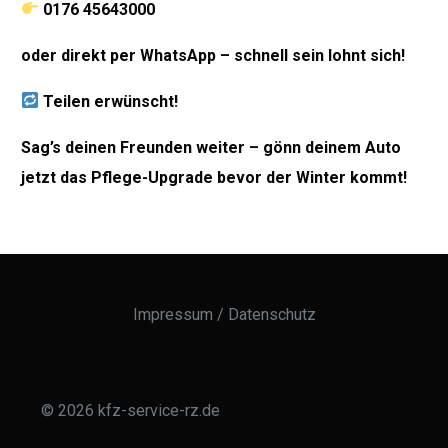
0176 45643000
oder direkt per
W
hatsApp
– schnell sein lohnt sich!
Teilen erwünscht!
S
ag’s deinen Freunden weiter – gönn deinem Auto
jetz
t das Pflege-Upgrade bevor
der Wi
nter komm
t!
Impressum
/
Datenschutz
© 2026 kfz-service-rz.de
Termin vereinbaren