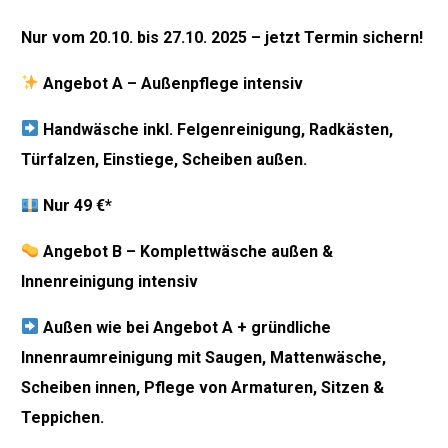
Nur v
om 20
.10.
bis 27
.10. 2025 – jetz
t Termi
n sichern!
Ang
ebot A –
Außenpflege in
tensiv
Handwäsch
e inkl. Felge
nreinigung,
Radkäst
e
n,
Türf
alz
en, Ei
nstie
ge, Scheiben
außen
.
Nur 49 €*
Angebo
t B – K
omplettwäsche außen &
Inn
enr
einigung int
ensiv
Auß
en wie bei A
ngebot A + gründliche
Innenraumreinigung mit
Saugen, Mattenwäs
che,
Scheiben innen, Pflege von Armaturen, Sitzen &
Tepp
ichen.