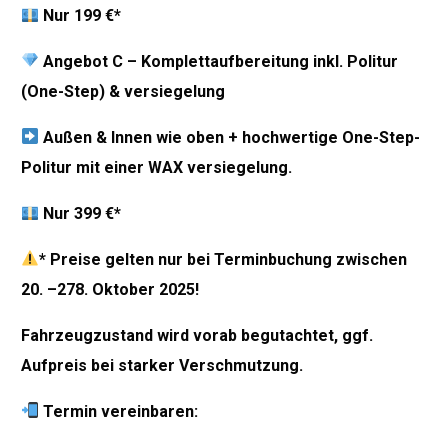
Nur
199 €*
Angeb
ot C – Komplettaufbereitung inkl.
Politur
(One-Step)
&
versiegelung
Außen & Innen w
ie oben +
hochwert
ige One-Step-
Politur mit einer WAX
versiegel
ung.
Nur 399 €*
* Preise ge
lten
nu
r bei Terminbuchung zwischen
20
. –27
8. Oktober 2025!
Fahrzeugzusta
nd wird vorab begutachtet, ggf.
Aufpreis bei starker Vers
chmutzung.
Term
in
vere
inbaren: